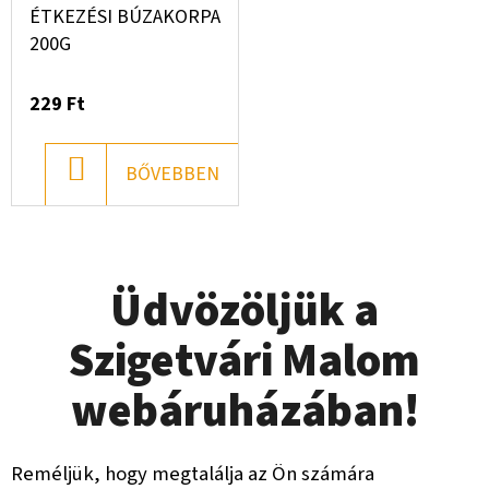
ÉTKEZÉSI BÚZAKORPA
200G
229 Ft
KOSÁRBA
BŐVEBBEN
Üdvözöljük a
Szigetvári Malom
webáruházában!
Reméljük, hogy megtalálja az Ön számára