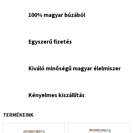
á
r
100% magyar búzából
i
M
Egyszerű fizetés
a
l
Kiváló minőségű magyar élelmiszer
o
m
Kényelmes kiszállítás
w
TERMÉKEINK
e