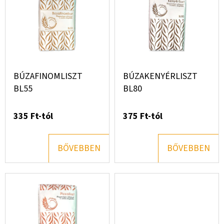
b
á
r
u
BÚZAFINOMLISZT
BÚZAKENYÉRLISZT
BL55
BL80
h
335 Ft-tól
375 Ft-tól
á
z
BŐVEBBEN
BŐVEBBEN
á
b
a